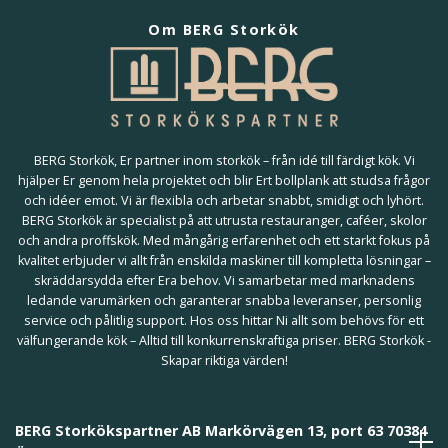
Om BERG Storkök
BERG Storkök, Er partner inom storkök – från idé till färdigt kök. Vi
hjälper Er genom hela projektet och blir Ert bollplank att studsa frågor
och idéer emot. Vi är flexibla och arbetar snabbt, smidigt och lyhört.
BERG Storkök är specialist på att utrusta restauranger, caféer, skolor
och andra proffskök. Med mångårig erfarenhet och ett starkt fokus på
kvalitet erbjuder vi allt från enskilda maskiner till kompletta lösningar –
skräddarsydda efter Era behov. Vi samarbetar med marknadens
ledande varumärken och garanterar snabba leveranser, personlig
service och pålitlig support. Hos oss hittar Ni allt som behövs för ett
välfungerande kök – Alltid till konkurrenskraftiga priser. BERG Storkök -
Skapar riktiga värden!
BERG Storkökspartner AB Markörvägen 13, port 63 70384