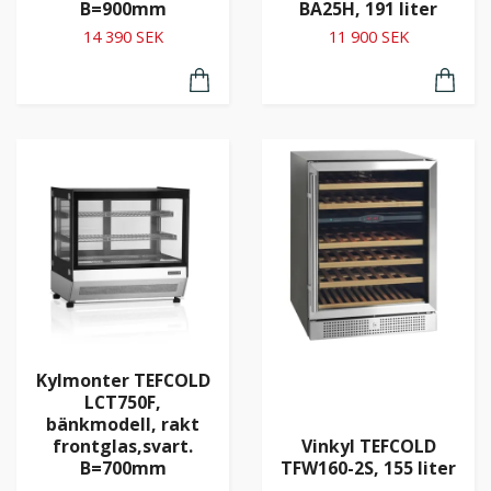
B=900mm
BA25H, 191 liter
14 390 SEK
11 900 SEK
Kylmonter TEFCOLD
LCT750F,
bänkmodell, rakt
frontglas,svart.
Vinkyl TEFCOLD
B=700mm
TFW160-2S, 155 liter