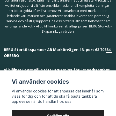
och andra proffskök. Med mångårig erfarenhet och ett starkt fokus på
kvalitet erbjuder vi allt från enskilda maskiner till kompletta lösningar –
skräddarsydda efter Era behov. Vi samarbetar med marknadens
ledande varumärken och garanterar snabba leveranser, personlig
service och pålitlig support. Hos oss hittar Ni allt som behövs för ett
välfungerande kök – Alltid till konkurrenskraftiga priser. BERG Storkök -
Skapar riktiga värden!
BERG Storkökspartner AB Markörvägen 13, port 63 70384
ÖREBRO
Vi hjälper Er att välja rätt utrustning för Ert verksamhet
och behov!
Vi använder cookies
Vi använder cookies för att anpassa det innehåll som
visas för dig och för att du ska få bästa tänkbara
upplevelse när du handlar hos oss.
Godkänn alla