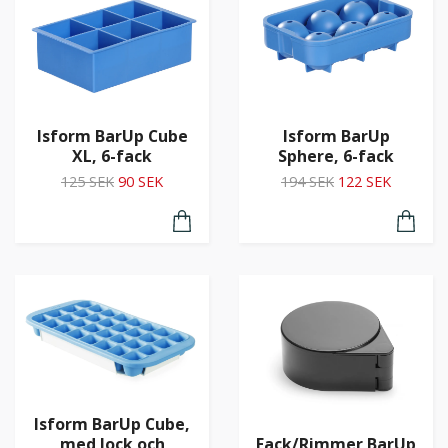
Isform BarUp Cube
Isform BarUp
XL, 6-fack
Sphere, 6-fack
125 SEK
90 SEK
194 SEK
122 SEK
Isform BarUp Cube,
med lock och
Fack/Rimmer BarUp