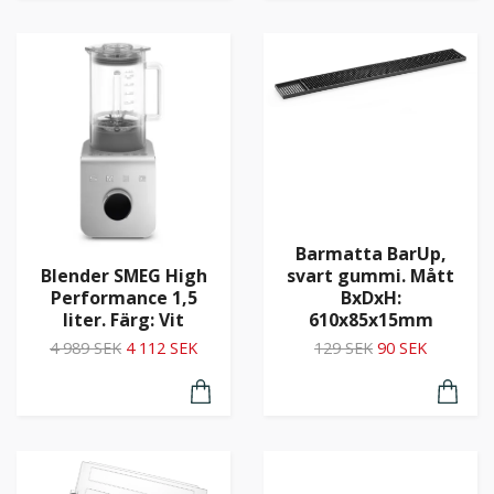
Barmatta BarUp,
Blender SMEG High
svart gummi. Mått
Performance 1,5
BxDxH:
liter. Färg: Vit
610x85x15mm
4 989 SEK
4 112 SEK
129 SEK
90 SEK