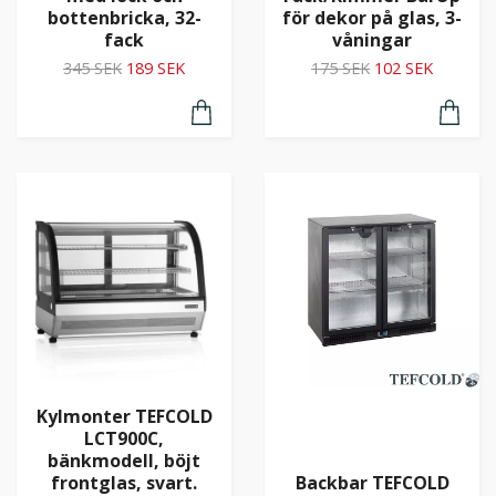
bottenbricka, 32-
för dekor på glas, 3-
fack
våningar
345 SEK
189 SEK
175 SEK
102 SEK
Kylmonter TEFCOLD
LCT900C,
bänkmodell, böjt
frontglas, svart.
Backbar TEFCOLD