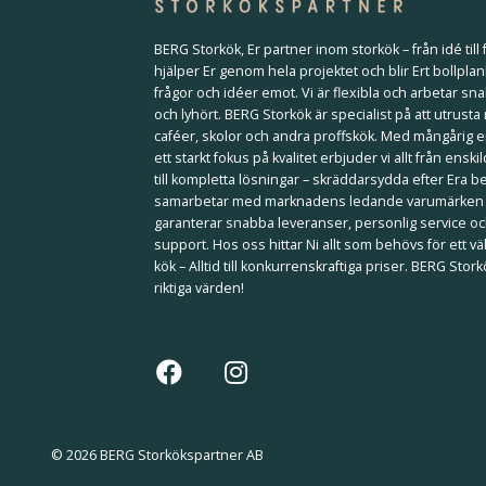
BERG Storkök, Er partner inom storkök – från idé till f
hjälper Er genom hela projektet och blir Ert bollplan
frågor och idéer emot. Vi är flexibla och arbetar sna
och lyhört. BERG Storkök är specialist på att utrusta
caféer, skolor och andra proffskök. Med mångårig 
ett starkt fokus på kvalitet erbjuder vi allt från ensk
till kompletta lösningar – skräddarsydda efter Era b
samarbetar med marknadens ledande varumärken
garanterar snabba leveranser, personlig service och
support. Hos oss hittar Ni allt som behövs för ett 
kök – Alltid till konkurrenskraftiga priser. BERG Stor
riktiga värden!
© 2026 BERG Storkökspartner AB