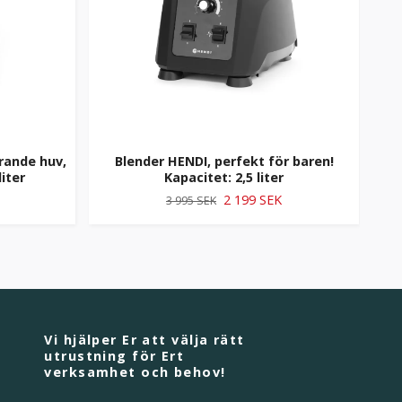
rande huv,
Blender HENDI, perfekt för baren!
Blen
liter
Kapacitet: 2,5 liter
2 199 SEK
3 995 SEK
Vi hjälper Er att välja rätt
utrustning för Ert
verksamhet och behov!