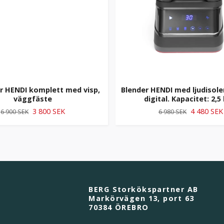
r HENDI komplett med visp,
Blender HENDI med ljudisole
väggfäste
digital. Kapacitet: 2,5 
3 800 SEK
4 480 SEK
6 900 SEK
6 980 SEK
BERG Storkökspartner AB
Markörvägen 13, port 63
70384 ÖREBRO