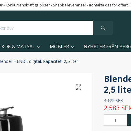
 - Konkurrenskraftiga priser - Snabba leveranser - Kontakta oss för offert:
KÖK & MATSAL
MÖBLER
NYHETER FRÅN BER
lender HENDI, digital. Kapacitet: 2,5 liter
Blende
2,5 lit
4 125 SEK
2 583 SE