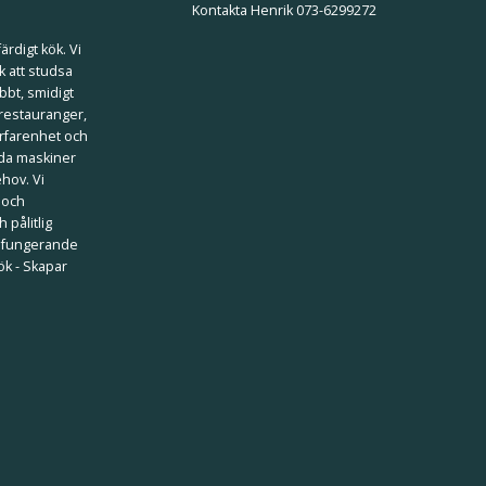
Kontakta Henrik 073-6299272
ärdigt kök. Vi
k att studsa
bbt, smidigt
 restauranger,
erfarenhet och
ilda maskiner
ehov. Vi
 och
 pålitlig
välfungerande
kök - Skapar