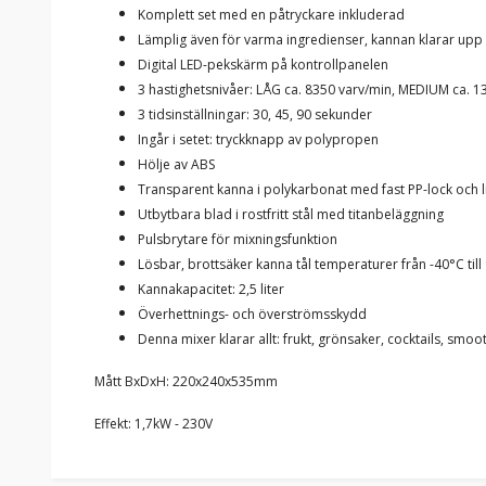
Komplett set med en påtryckare inkluderad
Lämplig även för varma ingredienser, kannan klarar upp t
Digital LED-pekskärm på kontrollpanelen
3 hastighetsnivåer: LÅG ca. 8350 varv/min, MEDIUM ca. 13
3 tidsinställningar: 30, 45, 90 sekunder
Ingår i setet: tryckknapp av polypropen
Hölje av ABS
Transparent kanna i polykarbonat med fast PP-lock och lit
Utbytbara blad i rostfritt stål med titanbeläggning
Pulsbrytare för mixningsfunktion
Lösbar, brottsäker kanna tål temperaturer från -40°C till
Kannakapacitet: 2,5 liter
Överhettnings- och överströmsskydd
Denna mixer klarar allt: frukt, grönsaker, cocktails, smoo
Mått BxDxH: 220x240x535mm
Effekt: 1,7kW - 230V