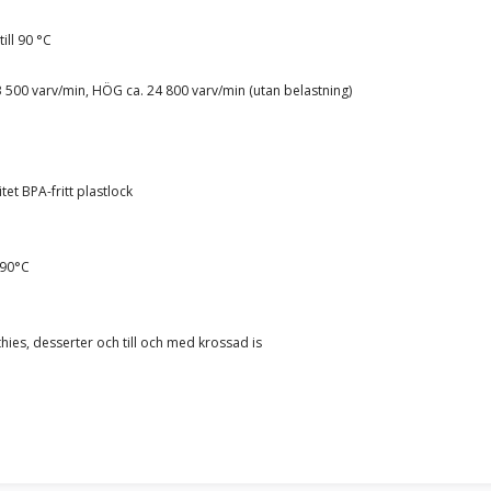
ill 90 °C
 500 varv/min, HÖG ca. 24 800 varv/min (utan belastning)
et BPA-fritt plastlock
 90°C
thies, desserter och till och med krossad is