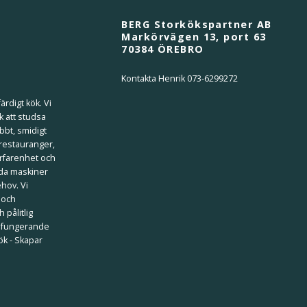
BERG Storkökspartner AB
Markörvägen 13, port 63
70384 ÖREBRO
Kontakta Henrik 073-6299272
ärdigt kök. Vi
k att studsa
bbt, smidigt
 restauranger,
erfarenhet och
ilda maskiner
ehov. Vi
 och
 pålitlig
välfungerande
kök - Skapar