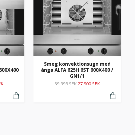
Smeg konvektionsugn med
600X400
ånga ALFA 625H 6ST 600X400 /
GN1/1
EK
39 995 SEK
27 900 SEK