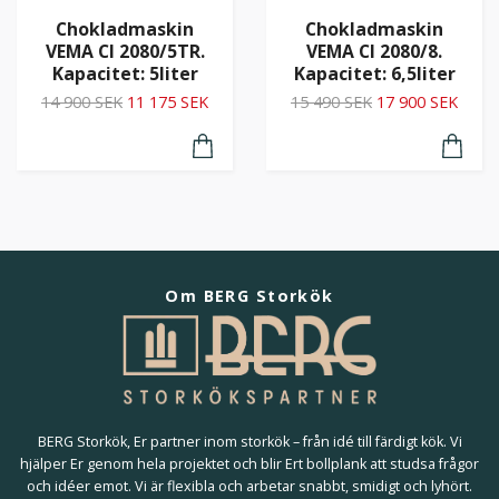
Chokladmaskin
Chokladmaskin
VEMA CI 2080/5TR.
VEMA CI 2080/8.
Kapacitet: 5liter
Kapacitet: 6,5liter
14 900 SEK
11 175 SEK
15 490 SEK
17 900 SEK
Om BERG Storkök
BERG Storkök, Er partner inom storkök – från idé till färdigt kök. Vi
hjälper Er genom hela projektet och blir Ert bollplank att studsa frågor
och idéer emot. Vi är flexibla och arbetar snabbt, smidigt och lyhört.