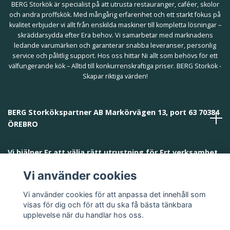
BERG Storkök är specialist på att utrusta restauranger, caféer, skolor
och andra proffskök. Med mångårig erfarenhet och ett starkt fokus på
kvalitet erbjuder vi allt från enskilda maskiner till kompletta lösningar –
skräddarsydda efter Era behov. Vi samarbetar med marknadens
ledande varumärken och garanterar snabba leveranser, personlig
service och pålitlig support. Hos oss hittar Ni allt som behövs för ett
välfungerande kök – Alltid till konkurrenskraftiga priser. BERG Storkök -
Skapar riktiga värden!
BERG Storkökspartner AB Markörvägen 13, port 63 70384
ÖREBRO
Vi hjälper Er att välja rätt utrustning för Ert verksamhet
och behov!
Vi använder cookies
Vi använder cookies för att anpassa det innehåll som
visas för dig och för att du ska få bästa tänkbara
upplevelse när du handlar hos oss.