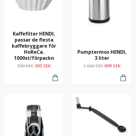
Kaffefilter HENDI,
passar de flesta
kaffebryggare för
HoReCa.
Pumptermos HENDI,
1000st/förpackn
3 liter
590 SEK
395 SEK
1 042 SEK
699 SEK