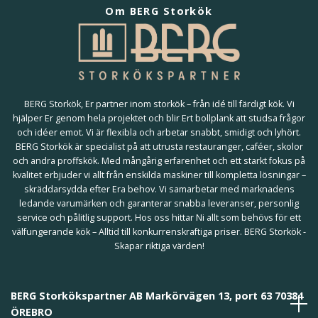
Om BERG Storkök
BERG Storkök, Er partner inom storkök – från idé till färdigt kök. Vi
hjälper Er genom hela projektet och blir Ert bollplank att studsa frågor
och idéer emot. Vi är flexibla och arbetar snabbt, smidigt och lyhört.
BERG Storkök är specialist på att utrusta restauranger, caféer, skolor
och andra proffskök. Med mångårig erfarenhet och ett starkt fokus på
kvalitet erbjuder vi allt från enskilda maskiner till kompletta lösningar –
skräddarsydda efter Era behov. Vi samarbetar med marknadens
ledande varumärken och garanterar snabba leveranser, personlig
service och pålitlig support. Hos oss hittar Ni allt som behövs för ett
välfungerande kök – Alltid till konkurrenskraftiga priser. BERG Storkök -
Skapar riktiga värden!
BERG Storkökspartner AB Markörvägen 13, port 63 70384
ÖREBRO