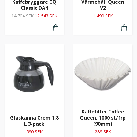
Kaffebryggare CQ
Värmehäll Queen
Classic DA4
V2
14 704 SEK
12 543 SEK
1 490 SEK
Kaffefilter Coffee
Glaskanna Crem 1,8
Queen, 1000 st/frp
L 3-pack
(90mm)
590 SEK
289 SEK