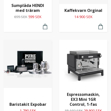
Sumplåda HENDI
Kaffekvarn Orginal
med träram
14 900 SEK
695 SEK
599 SEK
Espressomaskin,
EX3 Mini 1GR
Baristakit Expobar
Control, 1-fas
1 790 SEK
35 192 SEK
29 900 SEK