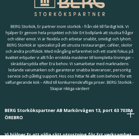
BERG Storkök, Er partner inom storkök – från idé till färdigt kök. Vi
hjälper Er genom hela projektet och blir Ert bollplank att studsa frågor
och idéer emot. Vi är flexibla och arbetar snabbt, smidigt och lyhört.
BERG Storkök är specialist på att utrusta restauranger, caféer, skolor
och andra proffskök. Med mångårig erfarenhet och ett starkt fokus på
kvalitet erbjuder vi allt från enskilda maskiner till kompletta lösningar –
skräddarsydda efter Era behov. Vi samarbetar med marknadens
ledande varumärken och garanterar snabba leveranser, personlig
service och pålitlig support. Hos oss hittar Ni allt som behövs för ett
välfungerande kök – Alltid till konkurrenskraftiga priser. BERG Storkök -
Skapar riktiga värden!
BERG Storkökspartner AB Markörvägen 13, port 63 70384
ÖREBRO
Vi hjälper Er att välja rätt utrustning för Ert verksamhet