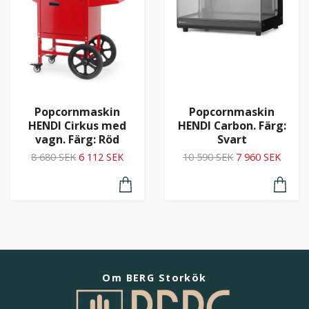
Popcornmaskin
Popcornmaskin
HENDI Cirkus med
HENDI Carbon. Färg:
vagn. Färg: Röd
Svart
8 680 SEK
6 112 SEK
10 590 SEK
7 960 SEK
Om BERG Storkök