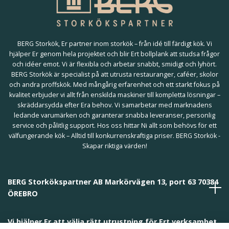
BERG Storkök, Er partner inom storkök – från idé till färdigt kök. Vi
hjälper Er genom hela projektet och blir Ert bollplank att studsa frågor
och idéer emot. Vi är flexibla och arbetar snabbt, smidigt och lyhört.
BERG Storkök är specialist på att utrusta restauranger, caféer, skolor
och andra proffskök. Med mångårig erfarenhet och ett starkt fokus på
kvalitet erbjuder vi allt från enskilda maskiner till kompletta lösningar –
skräddarsydda efter Era behov. Vi samarbetar med marknadens
ledande varumärken och garanterar snabba leveranser, personlig
service och pålitlig support. Hos oss hittar Ni allt som behövs för ett
välfungerande kök – Alltid till konkurrenskraftiga priser. BERG Storkök -
Skapar riktiga värden!
BERG Storkökspartner AB Markörvägen 13, port 63 70384
ÖREBRO
Vi hjälper Er att välja rätt utrustning för Ert verksamhet