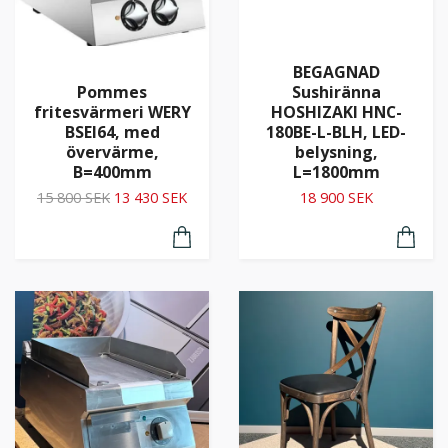
BEGAGNAD
Pommes
Sushiränna
fritesvärmeri WERY
HOSHIZAKI HNC-
BSEI64, med
180BE-L-BLH, LED-
övervärme,
belysning,
B=400mm
L=1800mm
15 800 SEK
13 430 SEK
18 900 SEK