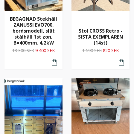
BEGAGNAD Stekhäll
ZANUSSI EVO700,
bordsmodell, slät
Stol CROSS Retro -
stålhäll 1st zon,
SISTA EXEMPLAREN
B=400mm. 4,2kW
(14st)
13 300 SEK
9 400 SEK
1 590 SEK
820 SEK