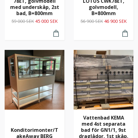
78ET, golvmodell
LOTUS CWK78ET,
med underskåp, 2st
golvmodell,
bad, B=800mm
B=800mm
59 000 SEK
45 000 SEK
56 900 SEK
46 900 SEK
Vattenbad KEMA
med 4st separata
Konditorimonter/T
bad för GN1/1, 9st
akeAway BERG
draglådor, 1st skåp,