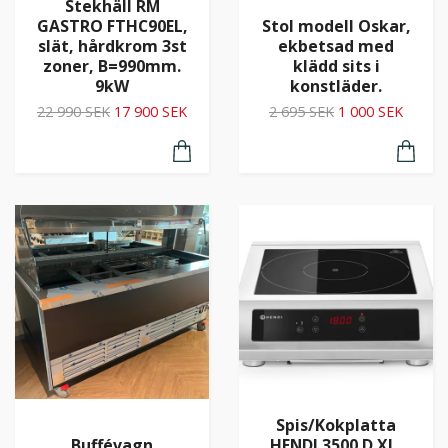
Stekhäll RM
GASTRO FTHC90EL,
Stol modell Oskar,
slät, hårdkrom 3st
ekbetsad med
zoner, B=990mm.
klädd sits i
9kW
konstläder.
22 990 SEK
17 900 SEK
2 695 SEK
1 000 SEK
Spis/Kokplatta
Buffévagn
HENDI 3500 D XL,