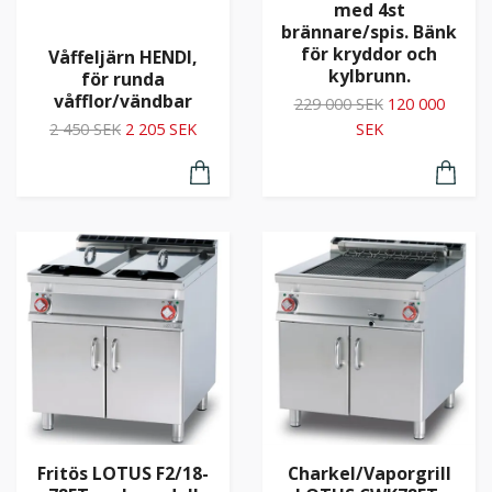
med 4st
brännare/spis. Bänk
för kryddor och
Våffeljärn HENDI,
kylbrunn.
för runda
våfflor/vändbar
229 000 SEK
120 000
2 450 SEK
2 205 SEK
SEK
Fritös LOTUS F2/18-
Charkel/Vaporgrill