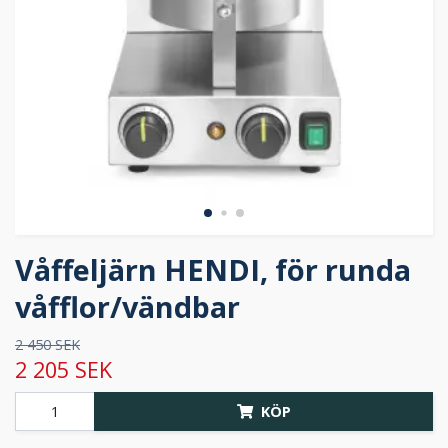
Våffeljärn HENDI, för runda
våfflor/vändbar
2 450 SEK
2 205 SEK
KÖP