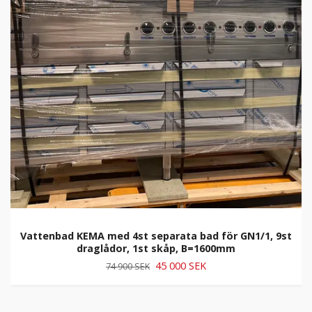
Vattenbad KEMA med 4st separata bad för GN1/1, 9st
draglådor, 1st skåp, B=1600mm
45 000 SEK
74 900 SEK