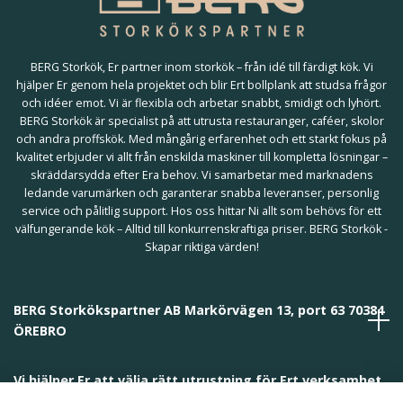
BERG Storkök, Er partner inom storkök – från idé till färdigt kök. Vi
hjälper Er genom hela projektet och blir Ert bollplank att studsa frågor
och idéer emot. Vi är flexibla och arbetar snabbt, smidigt och lyhört.
BERG Storkök är specialist på att utrusta restauranger, caféer, skolor
och andra proffskök. Med mångårig erfarenhet och ett starkt fokus på
kvalitet erbjuder vi allt från enskilda maskiner till kompletta lösningar –
skräddarsydda efter Era behov. Vi samarbetar med marknadens
ledande varumärken och garanterar snabba leveranser, personlig
service och pålitlig support. Hos oss hittar Ni allt som behövs för ett
välfungerande kök – Alltid till konkurrenskraftiga priser. BERG Storkök -
Skapar riktiga värden!
BERG Storkökspartner AB Markörvägen 13, port 63 70384
ÖREBRO
Vi hjälper Er att välja rätt utrustning för Ert verksamhet
och behov!