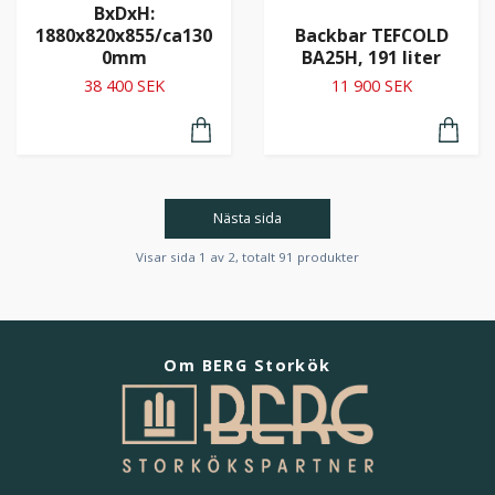
BxDxH:
1880x820x855/ca130
Backbar TEFCOLD
0mm
BA25H, 191 liter
38 400 SEK
11 900 SEK
Nästa sida
Visar sida 1 av 2, totalt 91 produkter
Om BERG Storkök