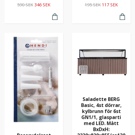
590 SEK
346 SEK
195 SEK
117 SEK
Saladette BERG
Basic, 4st dörrar,
kylbrunn för 6st
GN1/1, glasparti
med LED. Mått
BxDxH: