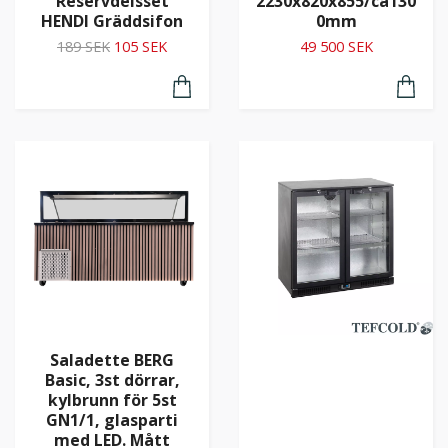
Reservdelsset
2230x820x855/ca130
HENDI Gräddsifon
0mm
189 SEK
105 SEK
49 500 SEK
Saladette BERG
Basic, 3st dörrar,
kylbrunn för 5st
GN1/1, glasparti
med LED. Mått