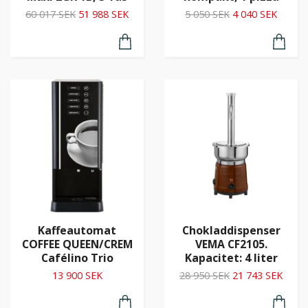
60 017 SEK
51 988 SEK
5 050 SEK
4 040 SEK
Kaffeautomat
Chokladdispenser
COFFEE QUEEN/CREM
VEMA CF2105.
Cafélino Trio
Kapacitet: 4 liter
13 900 SEK
28 950 SEK
21 743 SEK