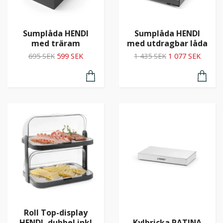
Sumplåda HENDI
Sumplåda HENDI
med träram
med utdragbar låda
695 SEK
599 SEK
1 435 SEK
1 077 SEK
Roll Top-display
HENDI, dubbel inkl
Kylbricka PATINA