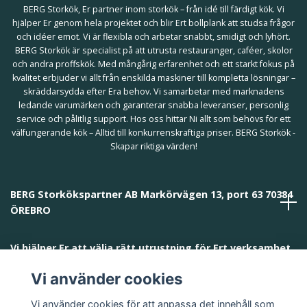
BERG Storkök, Er partner inom storkök – från idé till färdigt kök. Vi
hjälper Er genom hela projektet och blir Ert bollplank att studsa frågor
och idéer emot. Vi är flexibla och arbetar snabbt, smidigt och lyhört.
BERG Storkök är specialist på att utrusta restauranger, caféer, skolor
och andra proffskök. Med mångårig erfarenhet och ett starkt fokus på
kvalitet erbjuder vi allt från enskilda maskiner till kompletta lösningar –
skräddarsydda efter Era behov. Vi samarbetar med marknadens
ledande varumärken och garanterar snabba leveranser, personlig
service och pålitlig support. Hos oss hittar Ni allt som behövs för ett
välfungerande kök – Alltid till konkurrenskraftiga priser. BERG Storkök -
Skapar riktiga värden!
BERG Storkökspartner AB Markörvägen 13, port 63 70384
ÖREBRO
Vi hjälper Er att välja rätt utrustning för Ert verksamhet
och behov!
Vi använder cookies
Vi använder cookies för att anpassa det innehåll som