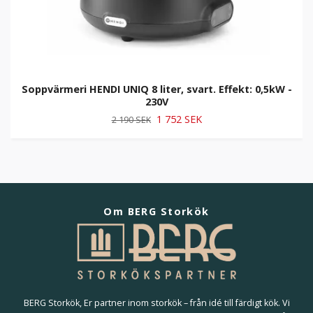
Soppvärmeri HENDI UNIQ 8 liter, svart. Effekt: 0,5kW -
230V
1 752 SEK
2 190 SEK
Om BERG Storkök
BERG Storkök, Er partner inom storkök – från idé till färdigt kök. Vi