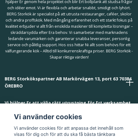
hjälper Er genom hela projektet och blir Ert bollplank att studsa frågor
och idéer emot. Vi är flexibla och arbetar snabbt, smidigt och lyhört.
BERG Storkök är specialist på att utrusta restauranger, caféer, skolor
och andra proffskök. Med mångårig erfarenhet och ett starkt fokus på
kvalitet erbjuder vi allt från enskilda maskiner till kompletta lösningar –
skräddarsydda efter Era behov. Vi samarbetar med marknadens
ledande varumärken och garanterar snabba leveranser, personlig
service och pålitlig support. Hos oss hittar Ni allt som behövs för ett
välfungerande kök – Alltid till konkurrenskraftiga priser. BERG Storkök -
Skapar riktiga värden!
BERG Storkökspartner AB Markörvägen 13, port 63 70384
ÖREBRO
Vi hjälper Er att välja rätt utrustning för Ert verksamhet
och behov!
Vi använder cookies
Vi använder cookies för att anpassa det innehåll som
visas för dig och för att du ska få bästa tänkbara