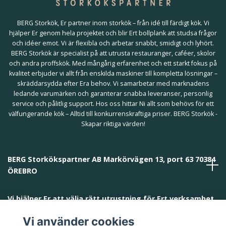
BERG Storkök, Er partner inom storkök – från idé till färdigt kök. Vi
hjälper Er genom hela projektet och blir Ert bollplank att studsa frågor
och idéer emot. Vi är flexibla och arbetar snabbt, smidigt och lyhört.
BERG Storkök är specialist på att utrusta restauranger, caféer, skolor
och andra proffskök. Med mångårig erfarenhet och ett starkt fokus på
kvalitet erbjuder vi allt från enskilda maskiner till kompletta lösningar –
skräddarsydda efter Era behov. Vi samarbetar med marknadens
ledande varumärken och garanterar snabba leveranser, personlig
service och pålitlig support. Hos oss hittar Ni allt som behövs för ett
välfungerande kök – Alltid till konkurrenskraftiga priser. BERG Storkök -
Skapar riktiga värden!
BERG Storkökspartner AB Markörvägen 13, port 63 70384
ÖREBRO
Vi hjälper Er att välja rätt utrustning för Ert verksamhet
och behov!
Vi använder cookies