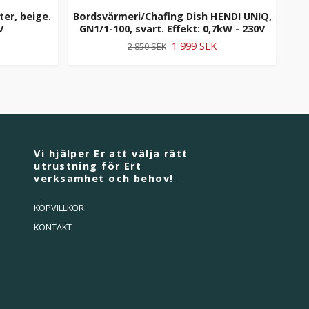
ter, beige.
Bordsvärmeri/Chafing Dish HENDI UNIQ,
Bor
V
GN1/1-100, svart. Effekt: 0,7kW - 230V
G
1 999 SEK
2 850 SEK
Vi hjälper Er att välja rätt
utrustning för Ert
verksamhet och behov!
KÖPVILLKOR
KONTAKT