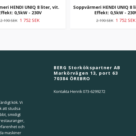
eri HENDI UNIQ 8 liter, vit.
Soppvärmeri HENDI UNIQ 8 li
Effekt: 0,5kW - 230V
Effekt: 0,5kW - 230
1 752 SEK
1 752 SEK
2 190 SEK
2 190 SEK
BERG Storkökspartner AB
Markörvägen 13, port 63
70384 ÖREBRO
Kontakta Henrik 073-6299272
ärdigt kök. Vi
k att studsa
bbt, smidigt
 restauranger,
erfarenhet och
ilda maskiner