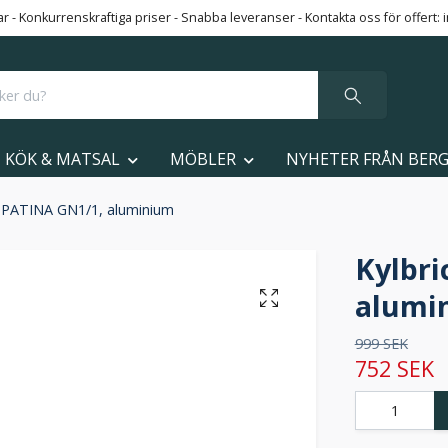
 - Konkurrenskraftiga priser - Snabba leveranser - Kontakta oss för offert:
KÖK & MATSAL
MÖBLER
NYHETER FRÅN BER
a PATINA GN1/1, aluminium
Kylbri
alumi
999 SEK
752 SEK