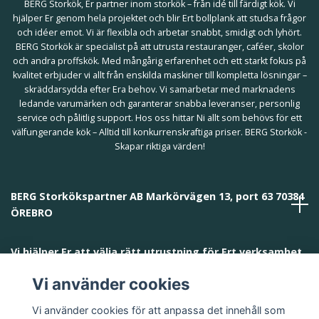
BERG Storkök, Er partner inom storkök – från idé till färdigt kök. Vi
hjälper Er genom hela projektet och blir Ert bollplank att studsa frågor
och idéer emot. Vi är flexibla och arbetar snabbt, smidigt och lyhört.
BERG Storkök är specialist på att utrusta restauranger, caféer, skolor
och andra proffskök. Med mångårig erfarenhet och ett starkt fokus på
kvalitet erbjuder vi allt från enskilda maskiner till kompletta lösningar –
skräddarsydda efter Era behov. Vi samarbetar med marknadens
ledande varumärken och garanterar snabba leveranser, personlig
service och pålitlig support. Hos oss hittar Ni allt som behövs för ett
välfungerande kök – Alltid till konkurrenskraftiga priser. BERG Storkök -
Skapar riktiga värden!
BERG Storkökspartner AB Markörvägen 13, port 63 70384
ÖREBRO
Vi hjälper Er att välja rätt utrustning för Ert verksamhet
och behov!
Vi använder cookies
Vi använder cookies för att anpassa det innehåll som