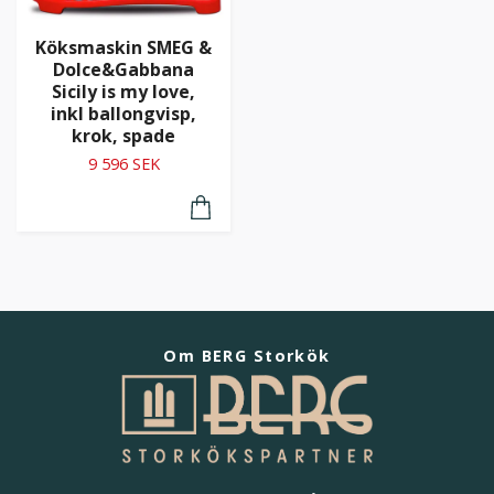
Köksmaskin SMEG &
Dolce&Gabbana
Sicily is my love,
inkl ballongvisp,
krok, spade
9 596 SEK
Om BERG Storkök