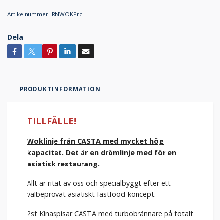
Artikelnummer:
RNWOKPro
Dela
PRODUKTINFORMATION
TILLFÄLLE!
Woklinje från CASTA med mycket hög
kapacitet. Det är en drömlinje med för en
asiatisk restaurang.
Allt är ritat av oss och specialbyggt efter ett
välbeprövat asiatiskt fastfood-koncept.
2st Kinaspisar CASTA med turbobrännare på totalt