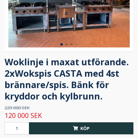
Woklinje i maxat utförande.
2xWokspis CASTA med 4st
brännare/spis. Bänk för
kryddor och kylbrunn.
229 000 SEK
120 000 SEK
KÖP