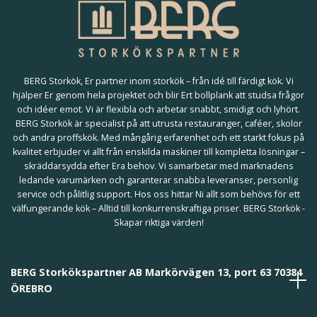
BERG Storkök, Er partner inom storkök – från idé till färdigt kök. Vi
hjälper Er genom hela projektet och blir Ert bollplank att studsa frågor
och idéer emot. Vi är flexibla och arbetar snabbt, smidigt och lyhört.
BERG Storkök är specialist på att utrusta restauranger, caféer, skolor
och andra proffskök. Med mångårig erfarenhet och ett starkt fokus på
kvalitet erbjuder vi allt från enskilda maskiner till kompletta lösningar –
skräddarsydda efter Era behov. Vi samarbetar med marknadens
ledande varumärken och garanterar snabba leveranser, personlig
service och pålitlig support. Hos oss hittar Ni allt som behövs för ett
välfungerande kök – Alltid till konkurrenskraftiga priser. BERG Storkök -
Skapar riktiga värden!
BERG Storkökspartner AB Markörvägen 13, port 63 70384
ÖREBRO