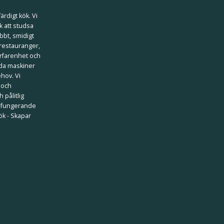
ärdigt kök. Vi
k att studsa
bbt, smidigt
 restauranger,
erfarenhet och
ilda maskiner
ehov. Vi
 och
 pålitlig
välfungerande
kök - Skapar