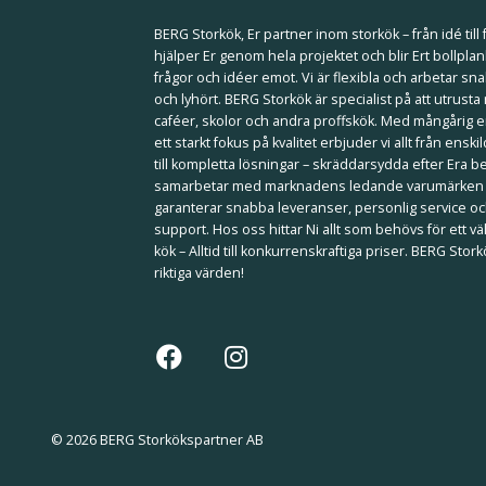
BERG Storkök, Er partner inom storkök – från idé till f
hjälper Er genom hela projektet och blir Ert bollplan
frågor och idéer emot. Vi är flexibla och arbetar sna
och lyhört. BERG Storkök är specialist på att utrusta
caféer, skolor och andra proffskök. Med mångårig 
ett starkt fokus på kvalitet erbjuder vi allt från ensk
till kompletta lösningar – skräddarsydda efter Era b
samarbetar med marknadens ledande varumärken
garanterar snabba leveranser, personlig service och
support. Hos oss hittar Ni allt som behövs för ett 
kök – Alltid till konkurrenskraftiga priser. BERG Stor
riktiga värden!
© 2026 BERG Storkökspartner AB