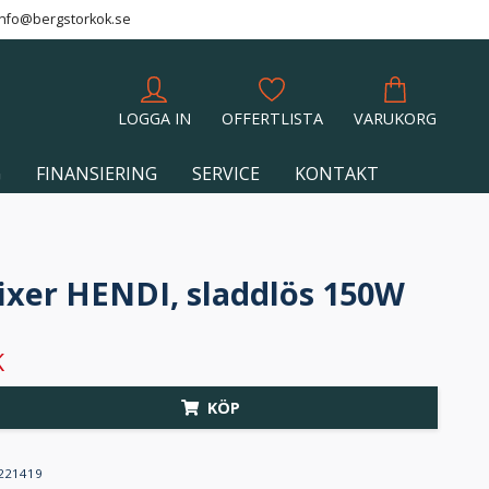
info@bergstorkok.se
LOGGA IN
OFFERTLISTA
VARUKORG
G
FINANSIERING
SERVICE
KONTAKT
xer HENDI, sladdlös 150W
K
KÖP
221419