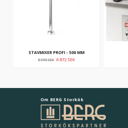
STAVMIXER PROFI - 500 MM
6 872 SEK
8 590 SEK
Om BERG Storkök