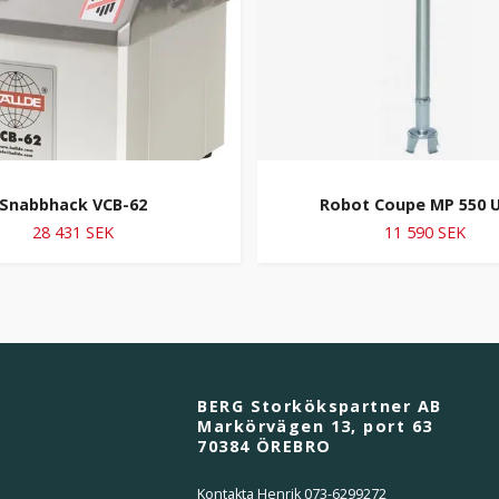
Snabbhack VCB-62
Robot Coupe MP 550 U
28 431 SEK
11 590 SEK
BERG Storkökspartner AB
Markörvägen 13, port 63
70384 ÖREBRO
Kontakta Henrik 073-6299272