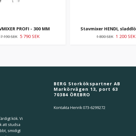
VMIXER PROFI - 300 MM
Stavmixer HENDI, sladdl
5 790 SEK
1 200 SEK
7 190 SEK
1 800 SEK
BERG Storkökspartner AB
Markörvägen 13, port 63
70384 ÖREBRO
Kontakta Henrik 073-6299272
ärdigt kök. Vi
k att studsa
bbt, smidigt