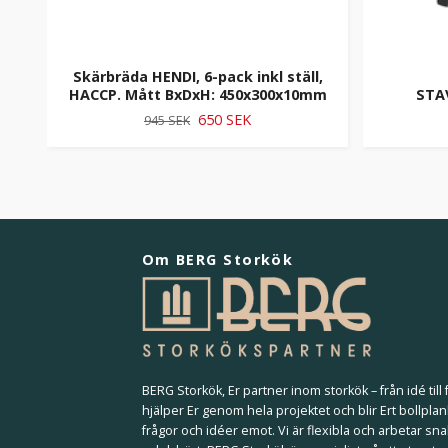
Skärbräda HENDI, 6-pack inkl ställ,
HACCP. Mått BxDxH: 450x300x10mm
STA
650 SEK
945 SEK
Om BERG Storkök
BERG Storkök, Er partner inom storkök – från idé till f
hjälper Er genom hela projektet och blir Ert bollplan
frågor och idéer emot. Vi är flexibla och arbetar sna