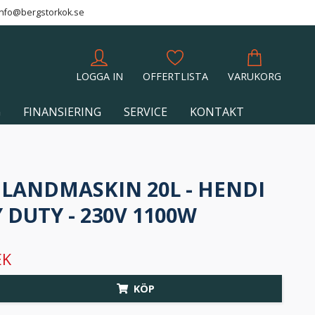
info@bergstorkok.se
LOGGA IN
OFFERTLISTA
VARUKORG
G
FINANSIERING
SERVICE
KONTAKT
BLANDMASKIN 20L - HENDI
 DUTY - 230V 1100W
EK
KÖP