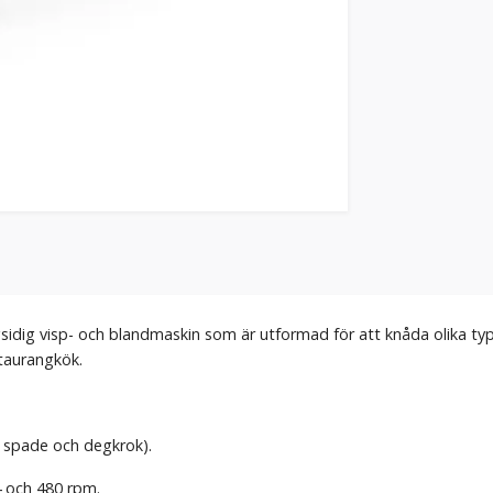
sidig visp- och blandmaskin som är utformad för att knåda olika typ
staurangkök.
p, spade och degkrok).
4 och 480 rpm.