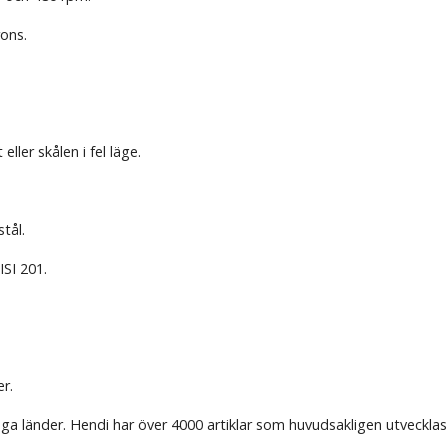
rons.
ler skålen i fel läge.
tål.
ISI 201.
er.
ånga länder. Hendi har över 4000 artiklar som huvudsakligen utveckla