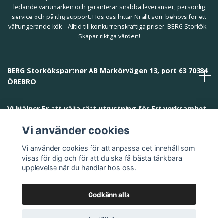
ledande varumärken och garanterar snabba leveranser, personlig
service och pålitlig support. Hos oss hittar Ni allt som behövs för ett
välfungerande kök – Alltid till konkurrenskraftiga priser. BERG Storkök -
Skapar riktiga värden!
BERG Storkökspartner AB Markörvägen 13, port 63 70384
ÖREBRO
Vi hjälper Er att välja rätt utrustning för Ert verksamhet
och behov!
Vi använder cookies
Vi använder cookies för att anpassa det innehåll som
visas för dig och för att du ska få bästa tänkbara
upplevelse när du handlar hos oss.
Godkänn alla
© 2026 BERG Storkökspartner AB