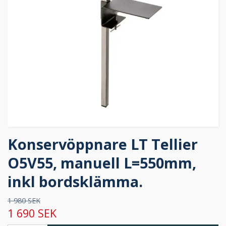
Konservöppnare LT Tellier
O5V55, manuell L=550mm,
inkl bordsklämma.
1 980 SEK
1 690 SEK