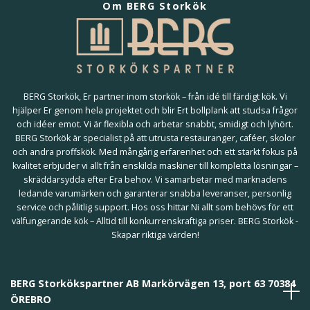
Om BERG Storkök
BERG Storkök, Er partner inom storkök – från idé till färdigt kök. Vi
hjälper Er genom hela projektet och blir Ert bollplank att studsa frågor
och idéer emot. Vi är flexibla och arbetar snabbt, smidigt och lyhört.
BERG Storkök är specialist på att utrusta restauranger, caféer, skolor
och andra proffskök. Med mångårig erfarenhet och ett starkt fokus på
kvalitet erbjuder vi allt från enskilda maskiner till kompletta lösningar –
skräddarsydda efter Era behov. Vi samarbetar med marknadens
ledande varumärken och garanterar snabba leveranser, personlig
service och pålitlig support. Hos oss hittar Ni allt som behövs för ett
välfungerande kök – Alltid till konkurrenskraftiga priser. BERG Storkök -
Skapar riktiga värden!
BERG Storkökspartner AB Markörvägen 13, port 63 70384
ÖREBRO