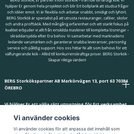
BERG Storkök, Er partner inom storkök – från idé till färdigt kök. Vi
hjälper Er genom hela projektet och blir Ert bollplank att studsa frågor
och idéer emot. Vi är flexibla och arbetar snabbt, smidigt och lyhört.
BERG Storkök är specialist på att utrusta restauranger, caféer, skolor
och andra proffskök. Med mångårig erfarenhet och ett starkt fokus på
kvalitet erbjuder vi allt från enskilda maskiner till kompletta lösningar –
skräddarsydda efter Era behov. Vi samarbetar med marknadens
ledande varumärken och garanterar snabba leveranser, personlig
service och pålitlig support. Hos oss hittar Ni allt som behövs för ett
välfungerande kök – Alltid till konkurrenskraftiga priser. BERG Storkök -
Skapar riktiga värden!
BERG Storkökspartner AB Markörvägen 13, port 63 70384
ÖREBRO
Vi hjälper Er att välja rätt utrustning för Ert verksamhet
och behov!
Vi använder cookies
Vi använder cookies för att anpassa det innehåll som