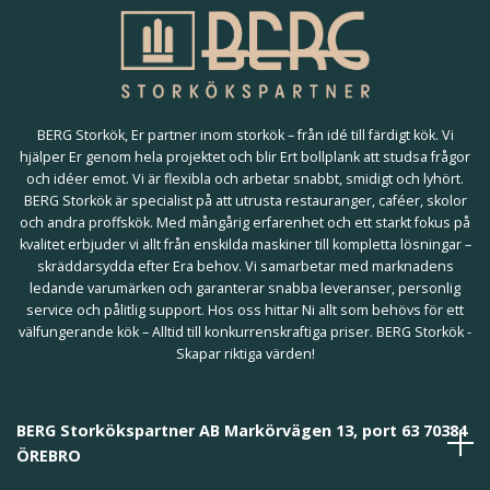
BERG Storkök, Er partner inom storkök – från idé till färdigt kök. Vi
hjälper Er genom hela projektet och blir Ert bollplank att studsa frågor
och idéer emot. Vi är flexibla och arbetar snabbt, smidigt och lyhört.
BERG Storkök är specialist på att utrusta restauranger, caféer, skolor
och andra proffskök. Med mångårig erfarenhet och ett starkt fokus på
kvalitet erbjuder vi allt från enskilda maskiner till kompletta lösningar –
skräddarsydda efter Era behov. Vi samarbetar med marknadens
ledande varumärken och garanterar snabba leveranser, personlig
service och pålitlig support. Hos oss hittar Ni allt som behövs för ett
välfungerande kök – Alltid till konkurrenskraftiga priser. BERG Storkök -
Skapar riktiga värden!
BERG Storkökspartner AB Markörvägen 13, port 63 70384
ÖREBRO