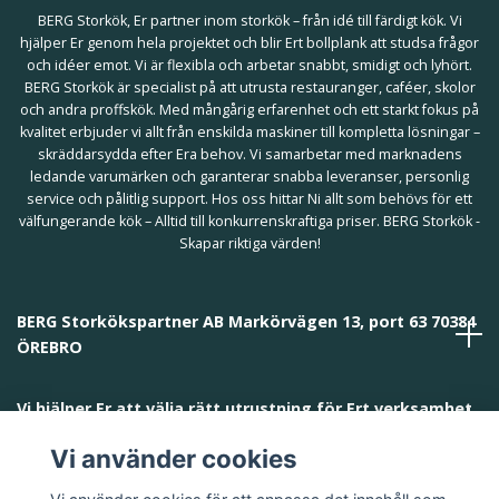
BERG Storkök, Er partner inom storkök – från idé till färdigt kök. Vi
hjälper Er genom hela projektet och blir Ert bollplank att studsa frågor
och idéer emot. Vi är flexibla och arbetar snabbt, smidigt och lyhört.
BERG Storkök är specialist på att utrusta restauranger, caféer, skolor
och andra proffskök. Med mångårig erfarenhet och ett starkt fokus på
kvalitet erbjuder vi allt från enskilda maskiner till kompletta lösningar –
skräddarsydda efter Era behov. Vi samarbetar med marknadens
ledande varumärken och garanterar snabba leveranser, personlig
service och pålitlig support. Hos oss hittar Ni allt som behövs för ett
välfungerande kök – Alltid till konkurrenskraftiga priser. BERG Storkök -
Skapar riktiga värden!
BERG Storkökspartner AB Markörvägen 13, port 63 70384
ÖREBRO
Vi hjälper Er att välja rätt utrustning för Ert verksamhet
och behov!
Vi använder cookies