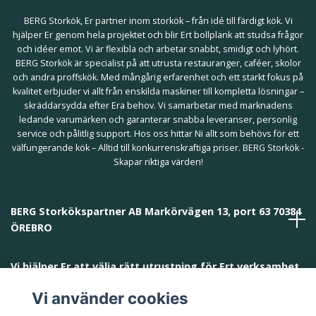
BERG Storkök, Er partner inom storkök – från idé till färdigt kök. Vi
hjälper Er genom hela projektet och blir Ert bollplank att studsa frågor
och idéer emot. Vi är flexibla och arbetar snabbt, smidigt och lyhört.
BERG Storkök är specialist på att utrusta restauranger, caféer, skolor
och andra proffskök. Med mångårig erfarenhet och ett starkt fokus på
kvalitet erbjuder vi allt från enskilda maskiner till kompletta lösningar –
skräddarsydda efter Era behov. Vi samarbetar med marknadens
ledande varumärken och garanterar snabba leveranser, personlig
service och pålitlig support. Hos oss hittar Ni allt som behövs för ett
välfungerande kök – Alltid till konkurrenskraftiga priser. BERG Storkök -
Skapar riktiga värden!
BERG Storkökspartner AB Markörvägen 13, port 63 70384
ÖREBRO
Vi hjälper Er att välja rätt utrustning för Ert verksamhet
och behov!
Vi använder cookies