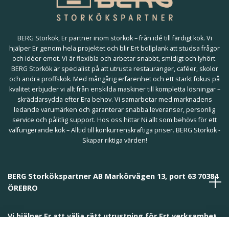
BERG Storkök, Er partner inom storkök – från idé till färdigt kök. Vi
hjälper Er genom hela projektet och blir Ert bollplank att studsa frågor
och idéer emot. Vi är flexibla och arbetar snabbt, smidigt och lyhört.
BERG Storkök är specialist på att utrusta restauranger, caféer, skolor
och andra proffskök. Med mångårig erfarenhet och ett starkt fokus på
kvalitet erbjuder vi allt från enskilda maskiner till kompletta lösningar –
skräddarsydda efter Era behov. Vi samarbetar med marknadens
ledande varumärken och garanterar snabba leveranser, personlig
service och pålitlig support. Hos oss hittar Ni allt som behövs för ett
välfungerande kök – Alltid till konkurrenskraftiga priser. BERG Storkök -
Skapar riktiga värden!
BERG Storkökspartner AB Markörvägen 13, port 63 70384
ÖREBRO
Vi hjälper Er att välja rätt utrustning för Ert verksamhet
och behov!