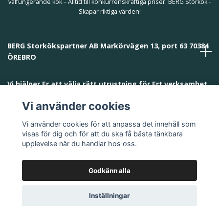
välfungerande kök – Alltid till konkurrenskraftiga priser. BERG Storkök -
Skapar riktiga värden!
BERG Storkökspartner AB Markörvägen 13, port 63 70384
ÖREBRO
Vi hjälper Er att välja rätt utrustning för Ert verksamhet
och behov!
Vi använder cookies
Vi använder cookies för att anpassa det innehåll som
visas för dig och för att du ska få bästa tänkbara
upplevelse när du handlar hos oss.
Godkänn alla
© 2026 BERG Storkökspartner AB
Inställningar