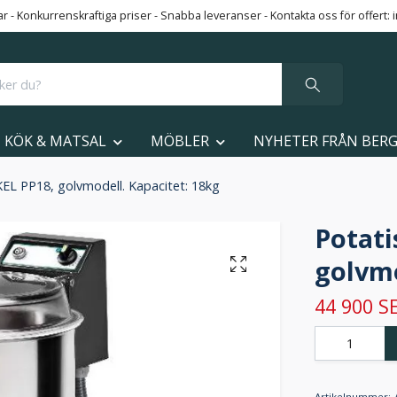
 - Konkurrenskraftiga priser - Snabba leveranser - Kontakta oss för offert:
KÖK & MATSAL
MÖBLER
NYHETER FRÅN BER
EL PP18, golvmodell. Kapacitet: 18kg
Potati
golvmo
44 900 S
Artikelnummer: