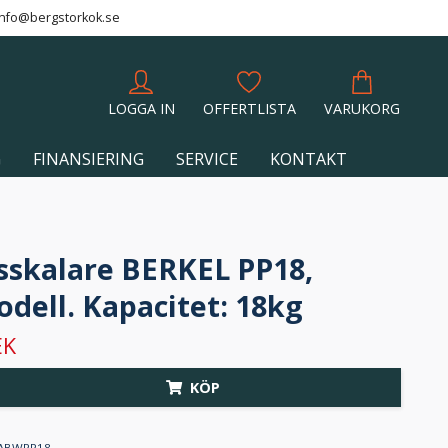
info@bergstorkok.se
LOGGA IN
OFFERTLISTA
VARUKORG
G
FINANSIERING
SERVICE
KONTAKT
sskalare BERKEL PP18,
dell. Kapacitet: 18kg
EK
KÖP
ABWPP18