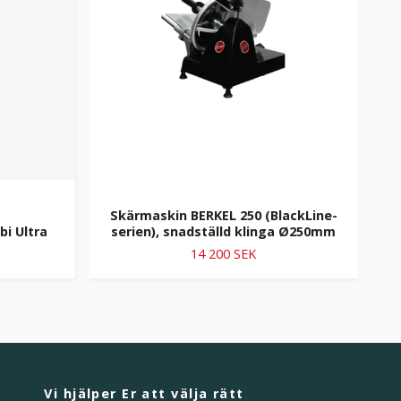
Skärmaskin BERKEL 250 (BlackLine-
S
i Ultra
serien), snadställd klinga Ø250mm
S
14 200 SEK
Vi hjälper Er att välja rätt