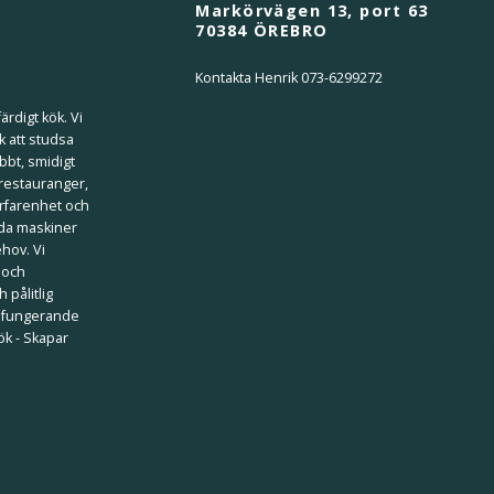
Markörvägen 13, port 63
70384 ÖREBRO
Kontakta Henrik 073-6299272
ärdigt kök. Vi
k att studsa
bbt, smidigt
 restauranger,
erfarenhet och
ilda maskiner
ehov. Vi
 och
 pålitlig
välfungerande
kök - Skapar