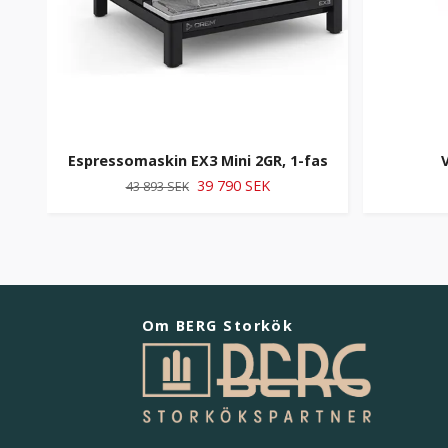
Espressomaskin EX3 Mini 2GR, 1-fas
39 790 SEK
43 893 SEK
Om BERG Storkök