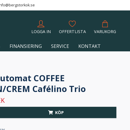
info@bergstorkok.se
LOGGA IN
OFFERTLISTA
VARUKORG
G
FINANSIERING
SERVICE
KONTAKT
automat COFFEE
/CREM Cafélino Trio
EK
KÖP
236