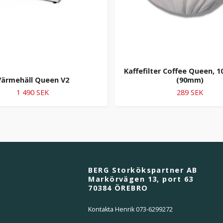
Kaffefilter Coffee Queen, 1
Värmehäll Queen V2
(90mm)
1 490 SEK
289 SEK
BERG Storkökspartner AB
Markörvägen 13, port 63
70384 ÖREBRO
Kontakta Henrik 073-6299272