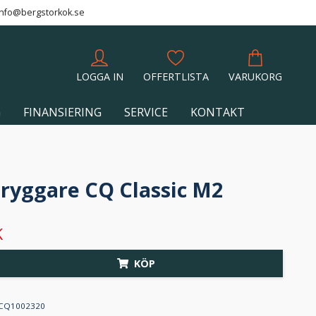
info@bergstorkok.se
LOGGA IN
OFFERTLISTA
VARUKORG
G
FINANSIERING
SERVICE
KONTAKT
ryggare CQ Classic M2
K
KÖP
CQ1002320