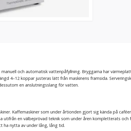
manuell och automatisk vattenpåfyllning. Bryggarna har värmeplat
ngd 4–12 koppar justeras lätt från maskinens framsida. Serveringskann
essutom en anslutningsslang för vatten.
askiner. Kaffemaskiner som under årtionden gjort sig kända på caféer
 utifrån en välbeprövad teknik som under åren kompletterats och fö
ha nytta av under lång, lång tid.