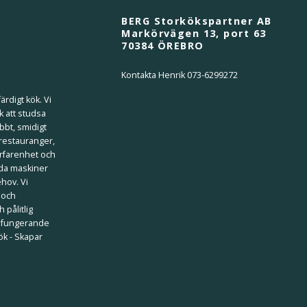
BERG Storkökspartner AB
Markörvägen 13, port 63
70384 ÖREBRO
Kontakta Henrik 073-6299272
ärdigt kök. Vi
k att studsa
bbt, smidigt
 restauranger,
erfarenhet och
ilda maskiner
ehov. Vi
 och
 pålitlig
välfungerande
kök - Skapar