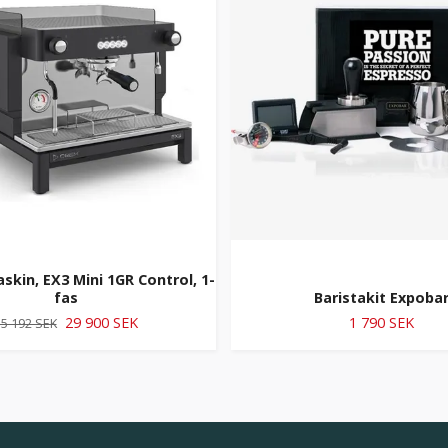
kin, EX3 Mini 1GR Control, 1-
fas
Baristakit Expoba
29 900 SEK
1 790 SEK
5 192 SEK