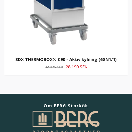
SDX THERMOBOX® C90 - Aktiv kylning (6GN1/1)
28 190 SEK
32 075 SEK
Om BERG Storkök