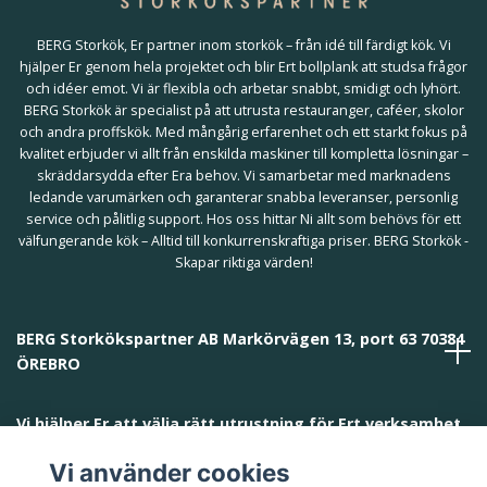
BERG Storkök, Er partner inom storkök – från idé till färdigt kök. Vi
hjälper Er genom hela projektet och blir Ert bollplank att studsa frågor
och idéer emot. Vi är flexibla och arbetar snabbt, smidigt och lyhört.
BERG Storkök är specialist på att utrusta restauranger, caféer, skolor
och andra proffskök. Med mångårig erfarenhet och ett starkt fokus på
kvalitet erbjuder vi allt från enskilda maskiner till kompletta lösningar –
skräddarsydda efter Era behov. Vi samarbetar med marknadens
ledande varumärken och garanterar snabba leveranser, personlig
service och pålitlig support. Hos oss hittar Ni allt som behövs för ett
välfungerande kök – Alltid till konkurrenskraftiga priser. BERG Storkök -
Skapar riktiga värden!
BERG Storkökspartner AB Markörvägen 13, port 63 70384
ÖREBRO
Vi hjälper Er att välja rätt utrustning för Ert verksamhet
och behov!
Vi använder cookies