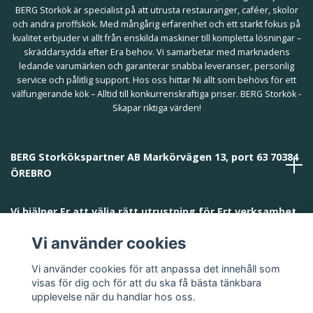
BERG Storkök är specialist på att utrusta restauranger, caféer, skolor
och andra proffskök. Med mångårig erfarenhet och ett starkt fokus på
kvalitet erbjuder vi allt från enskilda maskiner till kompletta lösningar –
skräddarsydda efter Era behov. Vi samarbetar med marknadens
ledande varumärken och garanterar snabba leveranser, personlig
service och pålitlig support. Hos oss hittar Ni allt som behövs för ett
välfungerande kök – Alltid till konkurrenskraftiga priser. BERG Storkök -
Skapar riktiga värden!
BERG Storkökspartner AB Markörvägen 13, port 63 70384
ÖREBRO
Vi hjälper Er att välja rätt utrustning för Ert verksamhet
och behov!
Vi använder cookies
Vi använder cookies för att anpassa det innehåll som
visas för dig och för att du ska få bästa tänkbara
upplevelse när du handlar hos oss.