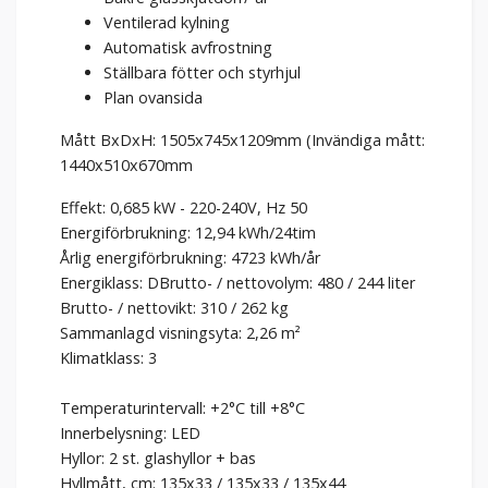
Ventilerad kylning
Automatisk avfrostning
Ställbara fötter och styrhjul
Plan ovansida
Mått BxDxH: 1505x745x1209mm (Invändiga mått:
1440x510x670mm
Effekt: 0,685 kW - 220-240V, Hz 50
Energiförbrukning: 12,94 kWh/24tim
Årlig energiförbrukning: 4723 kWh/år
Energiklass: DBrutto- / nettovolym: 480 / 244 liter
Brutto- / nettovikt: 310 / 262 kg
Sammanlagd visningsyta: 2,26 m²
Klimatklass: 3
Temperaturintervall: +2°C till +8°C
Innerbelysning: LED
Hyllor: 2 st. glashyllor + bas
Hyllmått, cm: 135x33 / 135x33 / 135x44