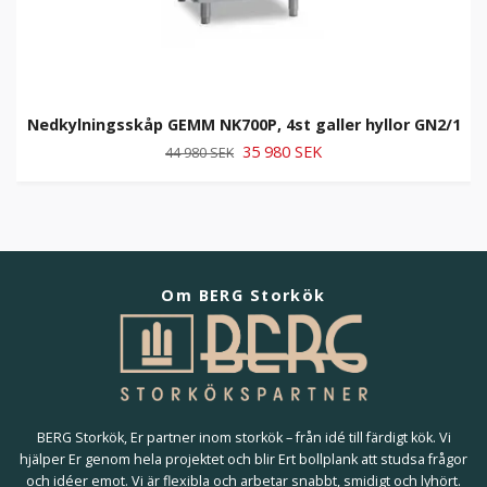
Nedkylningsskåp GEMM NK700P, 4st galler hyllor GN2/1
35 980 SEK
44 980 SEK
Om BERG Storkök
BERG Storkök, Er partner inom storkök – från idé till färdigt kök. Vi
hjälper Er genom hela projektet och blir Ert bollplank att studsa frågor
och idéer emot. Vi är flexibla och arbetar snabbt, smidigt och lyhört.