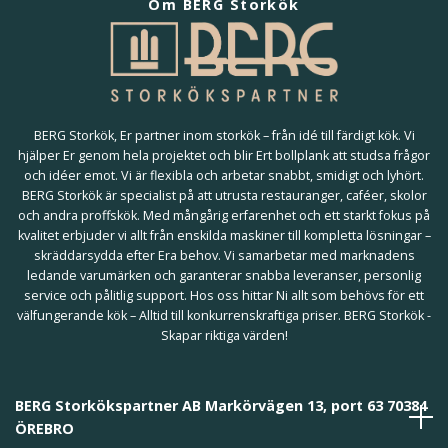
Om BERG Storkök
BERG Storkök, Er partner inom storkök – från idé till färdigt kök. Vi
hjälper Er genom hela projektet och blir Ert bollplank att studsa frågor
och idéer emot. Vi är flexibla och arbetar snabbt, smidigt och lyhört.
BERG Storkök är specialist på att utrusta restauranger, caféer, skolor
och andra proffskök. Med mångårig erfarenhet och ett starkt fokus på
kvalitet erbjuder vi allt från enskilda maskiner till kompletta lösningar –
skräddarsydda efter Era behov. Vi samarbetar med marknadens
ledande varumärken och garanterar snabba leveranser, personlig
service och pålitlig support. Hos oss hittar Ni allt som behövs för ett
välfungerande kök – Alltid till konkurrenskraftiga priser. BERG Storkök -
Skapar riktiga värden!
BERG Storkökspartner AB Markörvägen 13, port 63 70384
ÖREBRO