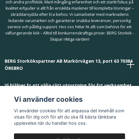
och andra proffskök. Med mångårig erfarenhet och ett starkt fokus på
kvalitet erbjuder vi allt från enskilda maskiner till kompletta lösningar –
skräddarsydda efter Era behov. Vi samarbetar med marknadens
ledande varumärken och garanterar snabba leveranser, personlig
service och pålitlig support. Hos oss hittar Ni allt som behövs för ett
välfungerande kök – Alltid till konkurrenskraftiga priser. BERG Storkök -
Skapar riktiga värden!
BERG Storkökspartner AB Markörvägen 13, port 63 70384
ÖREBRO
Vi hjälper Er att välja rätt utrustning för Ert verksamhet
och behov!
Vi använder cookies
Vi använder cookies för att anpassa det innehåll som
visas för dig och för att du ska få bästa tänkbara
upplevelse när du handlar hos oss.