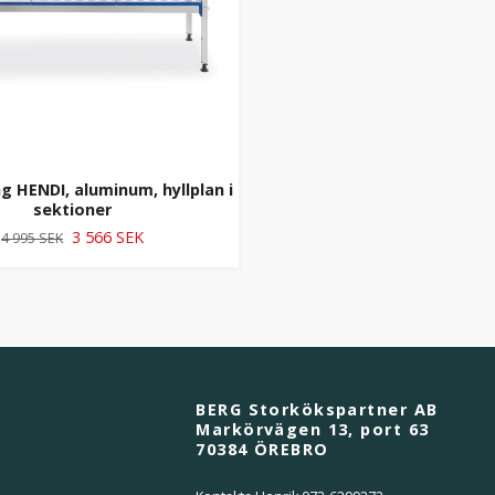
ng HENDI, aluminum, hyllplan i
sektioner
3 566 SEK
4 995 SEK
BERG Storkökspartner AB
Markörvägen 13, port 63
70384 ÖREBRO