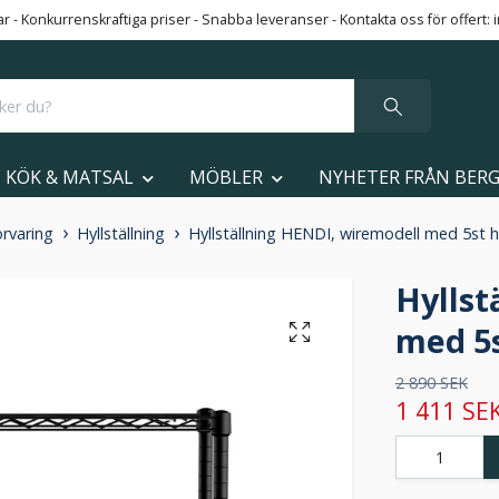
 - Konkurrenskraftiga priser - Snabba leveranser - Kontakta oss för offert:
KÖK & MATSAL
MÖBLER
NYHETER FRÅN BER
örvaring
Hyllställning
Hyllställning HENDI, wiremodell med 5st hy
Hyllst
med 5s
2 890 SEK
1 411 SE