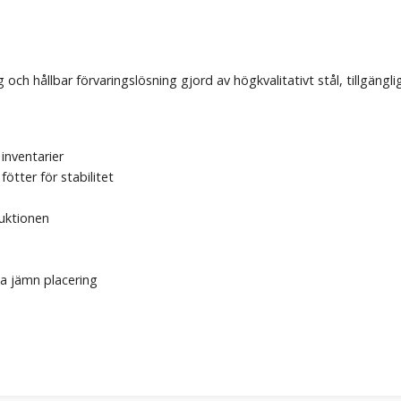
och hållbar förvaringslösning gjord av högkvalitativt stål, tillgängli
g
 inventarier
ötter för stabilitet
uktionen
la jämn placering