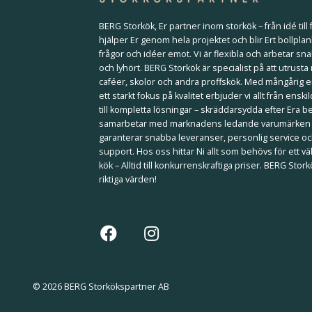
BERG Storkök, Er partner inom storkök – från idé till f
hjälper Er genom hela projektet och blir Ert bollplan
frågor och idéer emot. Vi är flexibla och arbetar sna
och lyhört. BERG Storkök är specialist på att utrusta
caféer, skolor och andra proffskök. Med mångårig 
ett starkt fokus på kvalitet erbjuder vi allt från ensk
till kompletta lösningar – skräddarsydda efter Era b
samarbetar med marknadens ledande varumärken
garanterar snabba leveranser, personlig service och
support. Hos oss hittar Ni allt som behövs för ett 
kök – Alltid till konkurrenskraftiga priser. BERG Stor
riktiga värden!
© 2026 BERG Storkökspartner AB