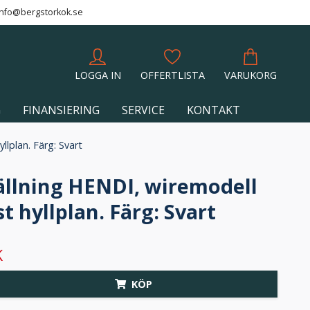
info@bergstorkok.se
LOGGA IN
OFFERTLISTA
VARUKORG
G
FINANSIERING
SERVICE
KONTAKT
llplan. Färg: Svart
ällning HENDI, wiremodell
t hyllplan. Färg: Svart
K
KÖP