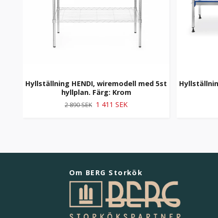
Hyllställning HENDI, wiremodell med 5st
Hyllställni
hyllplan. Färg: Krom
1 411 SEK
2 890 SEK
Om BERG Storkök