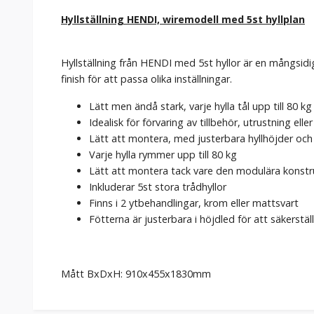
Hyllställning HENDI, wiremodell med 5st hyllplan
Hyllställning från HENDI med 5st hyllor är en mångsidig 
finish för att passa olika inställningar.
Lätt men ändå stark, varje hylla tål upp till 80 k
Idealisk för förvaring av tillbehör, utrustning eller
Lätt att montera, med justerbara hyllhöjder och f
Varje hylla rymmer upp till 80 kg
Lätt att montera tack vare den modulära konstr
Inkluderar 5st stora trådhyllor
Finns i 2 ytbehandlingar, krom eller mattsvart
Fötterna är justerbara i höjdled för att säkerstäl
Mått BxDxH: 910x455x1830mm