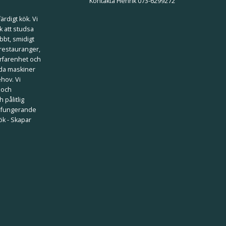
Kontakta Henrik 073-6299272
ärdigt kök. Vi
k att studsa
bbt, smidigt
 restauranger,
erfarenhet och
ilda maskiner
ehov. Vi
 och
 pålitlig
välfungerande
kök - Skapar