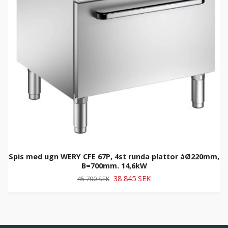
Spis med ugn WERY CFE 67P, 4st runda plattor áØ220mm,
B=700mm. 14,6kW
38 845 SEK
45 700 SEK