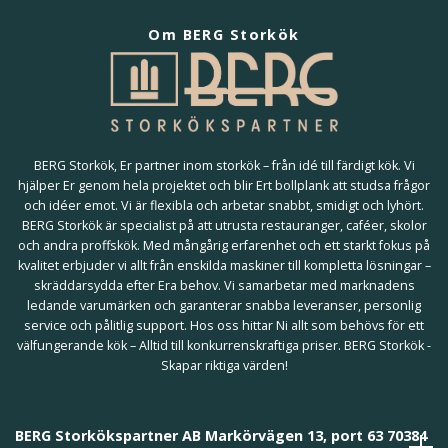
Om BERG Storkök
BERG Storkök, Er partner inom storkök – från idé till färdigt kök. Vi
hjälper Er genom hela projektet och blir Ert bollplank att studsa frågor
och idéer emot. Vi är flexibla och arbetar snabbt, smidigt och lyhört.
BERG Storkök är specialist på att utrusta restauranger, caféer, skolor
och andra proffskök. Med mångårig erfarenhet och ett starkt fokus på
kvalitet erbjuder vi allt från enskilda maskiner till kompletta lösningar –
skräddarsydda efter Era behov. Vi samarbetar med marknadens
ledande varumärken och garanterar snabba leveranser, personlig
service och pålitlig support. Hos oss hittar Ni allt som behövs för ett
välfungerande kök – Alltid till konkurrenskraftiga priser. BERG Storkök -
Skapar riktiga värden!
BERG Storkökspartner AB Markörvägen 13, port 63 70384