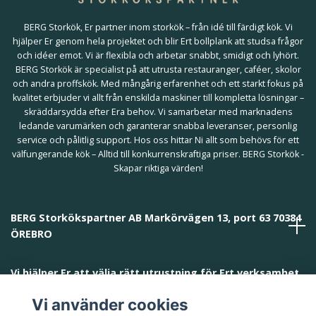
BERG Storkök, Er partner inom storkök – från idé till färdigt kök. Vi
hjälper Er genom hela projektet och blir Ert bollplank att studsa frågor
och idéer emot. Vi är flexibla och arbetar snabbt, smidigt och lyhört.
BERG Storkök är specialist på att utrusta restauranger, caféer, skolor
och andra proffskök. Med mångårig erfarenhet och ett starkt fokus på
kvalitet erbjuder vi allt från enskilda maskiner till kompletta lösningar –
skräddarsydda efter Era behov. Vi samarbetar med marknadens
ledande varumärken och garanterar snabba leveranser, personlig
service och pålitlig support. Hos oss hittar Ni allt som behövs för ett
välfungerande kök – Alltid till konkurrenskraftiga priser. BERG Storkök -
Skapar riktiga värden!
BERG Storkökspartner AB Markörvägen 13, port 63 70384
ÖREBRO
Vi hjälper Er att välja rätt utrustning för Ert verksamhet
och behov!
Vi använder cookies