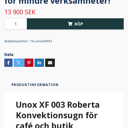
för mindre verksamheter!
13 900 SEK
KÖP
Artikelnummer:
10-unoxxf003
Dela
PRODUKTINFORMATION
Unox XF 003 Roberta
Konvektionsugn för
café och butik