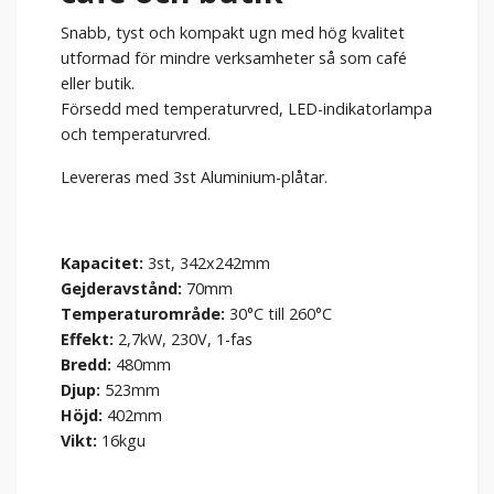
Snabb, tyst och kompakt ugn med hög kvalitet
utformad för mindre verksamheter så som café
eller butik.
Försedd med temperaturvred, LED-indikatorlampa
och temperaturvred.
Levereras med 3st Aluminium-plåtar.
Kapacitet:
3st, 342x242mm
Gejderavstånd:
70mm
Temperaturområde:
30°C till 260°C
Effekt:
2,7kW, 230V, 1-fas
Bredd:
480mm
Djup:
523mm
Höjd:
402mm
Vikt:
16kgu