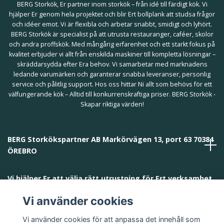
BERG Storkök, Er partner inom storkök – från idé till färdigt kök. Vi
hjälper Er genom hela projektet och blir Ert bollplank att studsa frågor
och idéer emot. Vi är flexibla och arbetar snabbt, smidigt och lyhört.
BERG Storkök är specialist på att utrusta restauranger, caféer, skolor
och andra proffskök. Med mångårig erfarenhet och ett starkt fokus på
kvalitet erbjuder vi allt från enskilda maskiner till kompletta lösningar –
skräddarsydda efter Era behov. Vi samarbetar med marknadens
ledande varumärken och garanterar snabba leveranser, personlig
service och pålitlig support. Hos oss hittar Ni allt som behövs för ett
välfungerande kök – Alltid till konkurrenskraftiga priser. BERG Storkök -
Skapar riktiga värden!
BERG Storkökspartner AB Markörvägen 13, port 63 70384
ÖREBRO
Vi hjälper Er att välja rätt utrustning för Ert verksamhet
och behov!
Vi använder cookies
Vi använder cookies för att anpassa det innehåll som