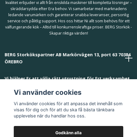
kvalitet erbjuder vi allt från enskilda maskiner till kompletta lösningar –
skräddarsydda efter Era behov. Vi samarbetar med marknadens
ledande varumärken och garanterar snabba leveranser, personlig
service och pålitlig support. Hos oss hittar Ni allt som behövs för ett
välfungerande kök – Alltid till konkurrenskraftiga priser. BERG Storkök -
Skapar riktiga värden!
BERG Storkökspartner AB Markörvägen 13, port 63 70384
ÖREBRO
Vi hjälper Er att välja rätt utrustning för Ert verksamhet
och behov!
Vi använder cookies
Vi använder cookies för att anpassa det innehåll som
visas för dig och för att du ska få bästa tänkbara
upplevelse när du handlar hos oss.
Godkänn alla