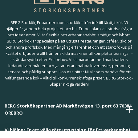
BERG Storkök, Er partner inom storkök – från idé till färdigt kök. Vi
hjälper Er genom hela projektet och blir Ert bollplank att studsa frågor
och idéer emot. Vi är flexibla och arbetar snabbt, smidigt och lyhört.
BERG Storkök är specialist på att utrusta restauranger, caféer, skolor
och andra proffskök. Med mångårig erfarenhet och ett starkt fokus på
kvalitet erbjuder vi allt från enskilda maskiner till kompletta lösningar –
skräddarsydda efter Era behov. Vi samarbetar med marknadens
ledande varumärken och garanterar snabba leveranser, personlig
service och pålitlig support. Hos oss hittar Ni allt som behövs för ett
välfungerande kök – Alltid till konkurrenskraftiga priser. BERG Storkök -
Skapar riktiga värden!
BERG Storkökspartner AB Markörvägen 13, port 63 70384
ÖREBRO
Vi hjälper Er att välja rätt utrustning för Ert verksamhet
och behov!