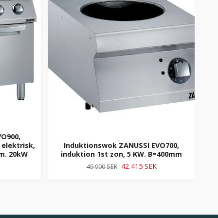
VO900,
S
elektrisk,
Induktionswok ZANUSSI EVO700,
indu
mm. 20kW
induktion 1st zon, 5 KW. B=400mm
42 415 SEK
49 900 SEK