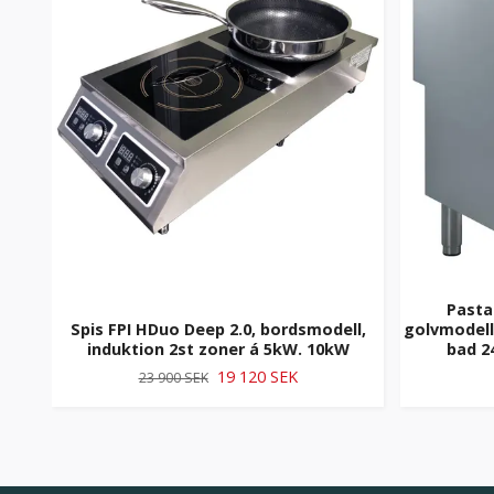
Pasta
Spis FPI HDuo Deep 2.0, bordsmodell,
golvmodell
induktion 2st zoner á 5kW. 10kW
bad 2
19 120 SEK
23 900 SEK