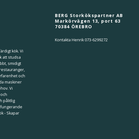
BERG Storkökspartner AB
Markörvägen 13, port 63
70384 ÖREBRO
Kontakta Henrik 073-6299272
ärdigt kök. Vi
k att studsa
bbt, smidigt
 restauranger,
erfarenhet och
ilda maskiner
ehov. Vi
 och
 pålitlig
välfungerande
kök - Skapar