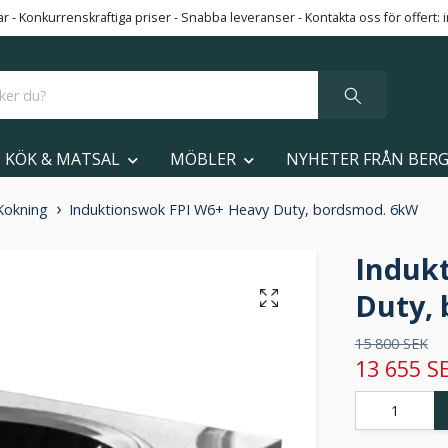
 - Konkurrenskraftiga priser - Snabba leveranser - Kontakta oss för offert:
KÖK & MATSAL
MÖBLER
NYHETER FRÅN BER
 Kokning
Induktionswok FPI W6+ Heavy Duty, bordsmod. 6kW
Induk
Duty,
15 800 SEK
13 655 S