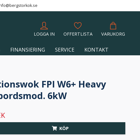
info@bergstorkok.se
LOGGA IN
OFFERTLISTA
VARUKORG
G
FINANSIERING
SERVICE
KONTAKT
tionswok FPI W6+ Heavy
 bordsmod. 6kW
EK
KÖP