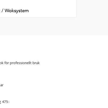
k för professionellt bruk
lar
g 475:-