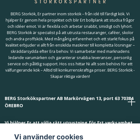
BERG Storkök, Er partner inom storkök – från idé till färdigt kök. Vi
hjälper Er genom hela projektet och blir Ert bollplank att studsa frågor
och idéer emot. Vi är flexibla och arbetar snabbt, smidigt och lyhört.
BERG Storkök är specialist på att utrusta restauranger, caféer, skolor
och andra proffskök. Med mångårig erfarenhet och ett starkt fokus på
kvalitet erbjuder vi allt från enskilda maskiner till kompletta lösningar –
skräddarsydda efter Era behov. Vi samarbetar med marknadens
ledande varumärken och garanterar snabba leveranser, personlig
service och pålitlig support. Hos oss hittar Ni allt som behövs för ett
välfungerande kök – Alltid till konkurrenskraftiga priser. BERG Storkök -
Skapar riktiga värden!
BERG Storkökspartner AB Markörvägen 13, port 63 70384
ÖREBRO
Vi hjälper Er att välja rätt utrustning för Ert verksamhet
och behov!
Vi använder cookies