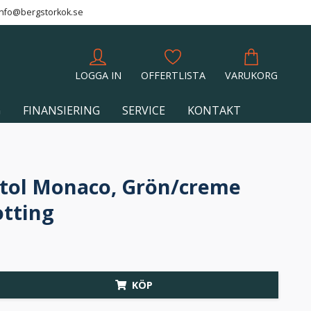
info@bergstorkok.se
LOGGA IN
OFFERTLISTA
VARUKORG
G
FINANSIERING
SERVICE
KONTAKT
tol Monaco, Grön/creme
otting
KÖP