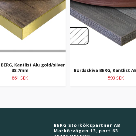
BERG, Kantlist Alu gold/silver
38.7mm
Bordsskiva BERG, Kantlist 
861 SEK
593 SEK
BERG Storkökspartner AB
Markörvägen 13, port 63