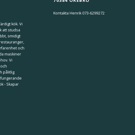
70384 ÖREBRO
Kontakta Henrik 073-6299272
ärdigt kök. Vi
k att studsa
bbt, smidigt
 restauranger,
erfarenhet och
ilda maskiner
ehov. Vi
 och
 pålitlig
välfungerande
kök - Skapar