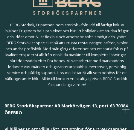
BERG Storkök, Er partner inom storkök – från idé till färdigt kök. Vi
hjälper Er genom hela projektet och blir Ert bollplank att studsa frågor
och idéer emot. Vi är flexibla och arbetar snabbt, smidigt och lyhört.
BERG Storkök är specialist på att utrusta restauranger, caféer, skolor
och andra proffskök. Med mångårig erfarenhet och ett starkt fokus på
kvalitet erbjuder vi allt från enskilda maskiner till kompletta lösningar –
skräddarsydda efter Era behov. Vi samarbetar med marknadens
ledande varumärken och garanterar snabba leveranser, personlig
service och pålitlig support. Hos oss hittar Ni allt som behövs för ett
välfungerande kök – Alltid till konkurrenskraftiga priser. BERG Storkök -
Skapar riktiga värden!
BERG Storkökspartner AB Markörvägen 13, port 63 70384
ÖREBRO
Vi hjälper Er att välja rätt utrustning för Ert verksamhet