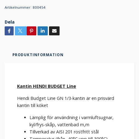
Artikelnummer:
800454
Dela
PRODUKTINFORMATION
Kantin HENDI BUDGET Line
Hendi Budget Line GN 1/3-kantin är en prisvärd
kantin till köket
Lämplig för användning i varmluftsugnar,
kyl/frys-skåp, vattenbad m,m
Tillverkad av AISI 201 rostfritt stål
Temperatur (från -40°C upp till 300°C)