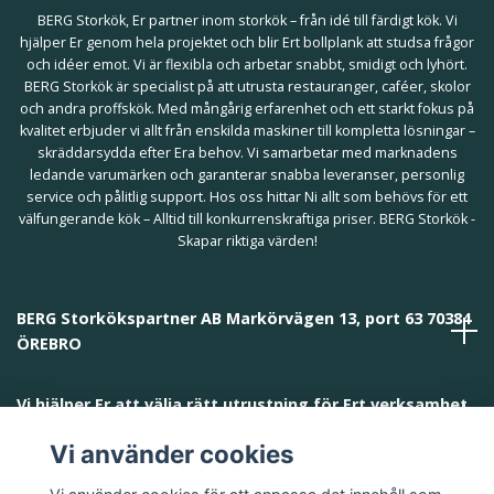
BERG Storkök, Er partner inom storkök – från idé till färdigt kök. Vi
hjälper Er genom hela projektet och blir Ert bollplank att studsa frågor
och idéer emot. Vi är flexibla och arbetar snabbt, smidigt och lyhört.
BERG Storkök är specialist på att utrusta restauranger, caféer, skolor
och andra proffskök. Med mångårig erfarenhet och ett starkt fokus på
kvalitet erbjuder vi allt från enskilda maskiner till kompletta lösningar –
skräddarsydda efter Era behov. Vi samarbetar med marknadens
ledande varumärken och garanterar snabba leveranser, personlig
service och pålitlig support. Hos oss hittar Ni allt som behövs för ett
välfungerande kök – Alltid till konkurrenskraftiga priser. BERG Storkök -
Skapar riktiga värden!
BERG Storkökspartner AB Markörvägen 13, port 63 70384
ÖREBRO
Vi hjälper Er att välja rätt utrustning för Ert verksamhet
och behov!
Vi använder cookies