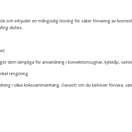
kök och erbjuder en mångsidig lösning för säker förvaring av livsmede
fing dishes.
het.
t gör dem lämpliga för användning i konvektionsugnar, kylskåp, vatt
enkel rengöring.
dning i olika kökssammanhang. Oavsett om du behöver förvara, värma