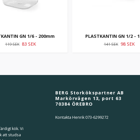
KANTIN GN 1/6 - 200mm
PLASTKANTIN GN 1/2 -
83 SEK
98 SEK
119 SEK
141 SEK
BERG Storkökspartner AB
Markörvägen 13, port 63
70384 ÖREBRO
Kontakta Henrik 073-6299272
ärdigt kök. Vi
k att studsa