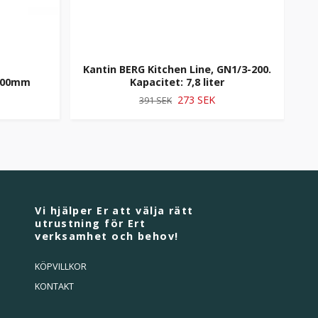
Kantin BERG Kitchen Line, GN1/3-200.
K
 100mm
Kapacitet: 7,8 liter
273 SEK
391 SEK
Vi hjälper Er att välja rätt
utrustning för Ert
verksamhet och behov!
KÖPVILLKOR
KONTAKT