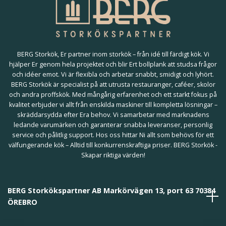
BERG Storkök, Er partner inom storkök – från idé till färdigt kök. Vi
hjälper Er genom hela projektet och blir Ert bollplank att studsa frågor
och idéer emot. Vi är flexibla och arbetar snabbt, smidigt och lyhört.
BERG Storkök är specialist på att utrusta restauranger, caféer, skolor
och andra proffskök. Med mångårig erfarenhet och ett starkt fokus på
kvalitet erbjuder vi allt från enskilda maskiner till kompletta lösningar –
skräddarsydda efter Era behov. Vi samarbetar med marknadens
ledande varumärken och garanterar snabba leveranser, personlig
service och pålitlig support. Hos oss hittar Ni allt som behövs för ett
välfungerande kök – Alltid till konkurrenskraftiga priser. BERG Storkök -
Skapar riktiga värden!
BERG Storkökspartner AB Markörvägen 13, port 63 70384
ÖREBRO