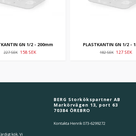
KANTIN GN 1/2 - 200mm
PLASTKANTIN GN 1/2 -
158 SEK
127 SEK
227 SEK
182 SEK
BERG Storkökspartner AB
Markörvägen 13, port 63
70384 ÖREBRO
Kontakta Henrik 073-6299272
ärdigt kök. Vi