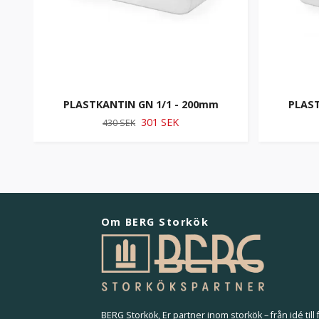
PLASTKANTIN GN 1/1 - 200mm
PLAST
301 SEK
430 SEK
Om BERG Storkök
BERG Storkök, Er partner inom storkök – från idé till f