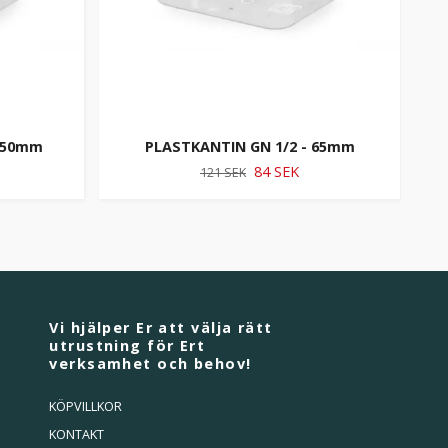
 150mm
PLASTKANTIN GN 1/2 - 65mm
84 SEK
121 SEK
Vi hjälper Er att välja rätt
utrustning för Ert
verksamhet och behov!
KÖPVILLKOR
KONTAKT