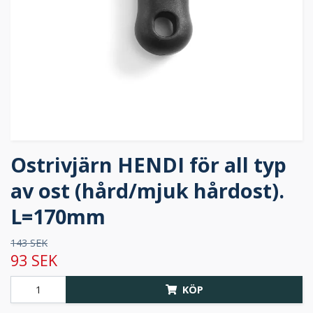
Ostrivjärn HENDI för all typ
av ost (hård/mjuk hårdost).
L=170mm
143 SEK
93 SEK
KÖP