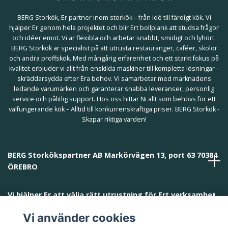
BERG Storkök, Er partner inom storkök – från idé till färdigt kök. Vi
hjälper Er genom hela projektet och blir Ert bollplank att studsa frågor
och idéer emot. Vi är flexibla och arbetar snabbt, smidigt och lyhört.
BERG Storkök är specialist på att utrusta restauranger, caféer, skolor
och andra proffskök. Med mångårig erfarenhet och ett starkt fokus på
kvalitet erbjuder vi allt från enskilda maskiner till kompletta lösningar –
skräddarsydda efter Era behov. Vi samarbetar med marknadens
ledande varumärken och garanterar snabba leveranser, personlig
service och pålitlig support. Hos oss hittar Ni allt som behövs för ett
välfungerande kök – Alltid till konkurrenskraftiga priser. BERG Storkök -
Skapar riktiga värden!
BERG Storkökspartner AB Markörvägen 13, port 63 70384
ÖREBRO
Vi hjälper Er att välja rätt utrustning för Ert verksamhet
och behov!
Vi använder cookies