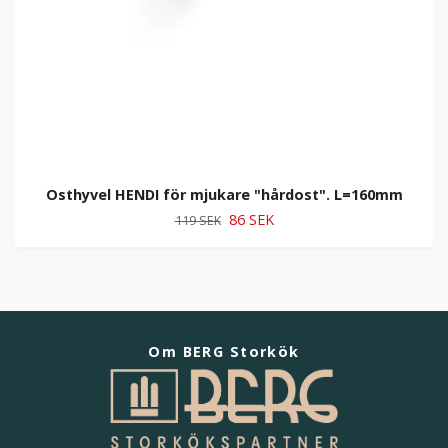
Osthyvel HENDI för mjukare "hårdost". L=160mm
86 SEK
119 SEK
Om BERG Storkök