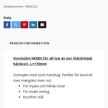
Artikelnummer:
H856222
Dela
PRODUKTINFORMATION
Ostrivjärn HENDI för all typ av ost (hård/mjuk
hårdost). L=170mm
Ostrivjärn med stort handtag. Perfekt för kontroll
över mängden riven ost.
För mjuka och hårda ostar
För exakt rivning
Rostfritt stål